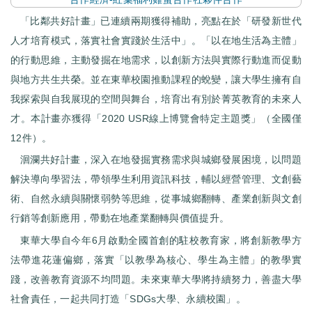
「比鄰共好計畫」已連續兩期獲得補助，亮點在於「研發新世代
人才培育模式，落實社會實踐於生活中」。「以在地生活為主體」
的行動思維，主動發掘在地需求，以創新方法與實際行動進而促動
與地方共生共榮。並在東華校園推動課程的蛻變，讓大學生擁有自
我探索與自我展現的空間與舞台，培育出有別於菁英教育的未來人
才。本計畫亦獲得「2020 USR線上博覽會特定主題獎」（全國僅
12件）。
洄瀾共好計畫，深入在地發掘實務需求與城鄉發展困境，以問題
解決導向學習法，帶領學生利用資訊科技，輔以經營管理、文創藝
術、自然永續與關懷弱勢等思維，從事城鄉翻轉、產業創新與文創
行銷等創新應用，帶動在地產業翻轉與價值提升。
東華大學自今年6月啟動全國首創的駐校教育家，將創新教學方
法帶進花蓮偏鄉，落實「以教學為核心、學生為主體」的教學實
踐，改善教育資源不均問題。未來東華大學將持續努力，善盡大學
社會責任，一起共同打造「SDGs大學、永續校園」。️