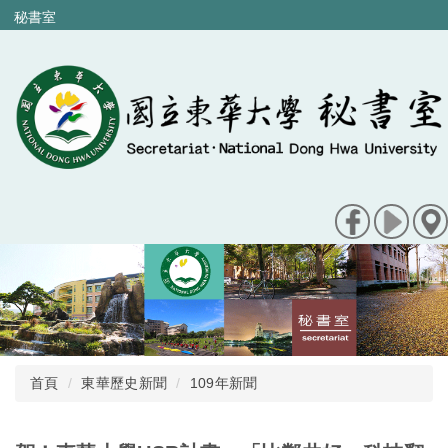
跳
秘書室
到
主
要
內
容
區
首頁
東華歷史新聞
109年新聞