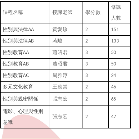
修課
校園性平資源
課程名稱
授課老師
學分數
人數
性平影音資源
性別與法律
黃愛珍
AA
2
151
友善安全校園空間
性別與法律
蔣駿
AB
2
133
性別教育
蕭昭君
AA
3
50
性平好站導覽
性別教育
蕭昭君
AB
3
50
性平教育情境測驗
性別教育
周雅淳
AC
3
24
多元文化教育
王應棠
2
46
性別與親密關係
張志宏
2
65
電影、心理與性別
張志宏
2
47
意識