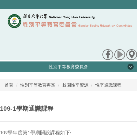
跳
到
主
要
內
容
區
性別平等教育委員會
最新訊息
首頁
性別平等教育專區
校園性平資源
性平通識課程
關於我們
109-1學期通識課程
性平法規
申訴/檢舉管道
學年度第
學期開設課程如下
109
1
: