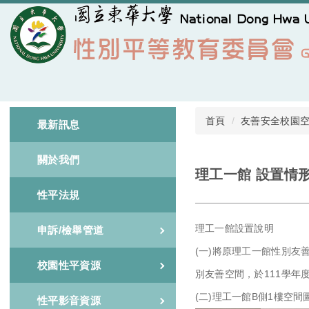
跳
到
主
要
內
容
區
首頁
友善安全校園
最新訊息
關於我們
理工一館 設置情
性平法規
理工一館設置說明
申訴/檢舉管道
(一)將原理工一館性別友
校園性平資源
別友善空間，於111學年度
(二)理工一館B側1樓空間
性平影音資源