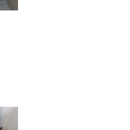
【114-2 性別教育研究系列講
座】性別的影像教育．影像的
性別教育
【系列講座】114-2 性平教育
攜手同行-職前教師18小時性別
平等教育課程