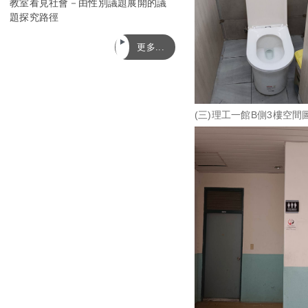
教室看見社會－由性別議題展開的議
題探究路徑
更多...
(三)理工一館B側3樓空間