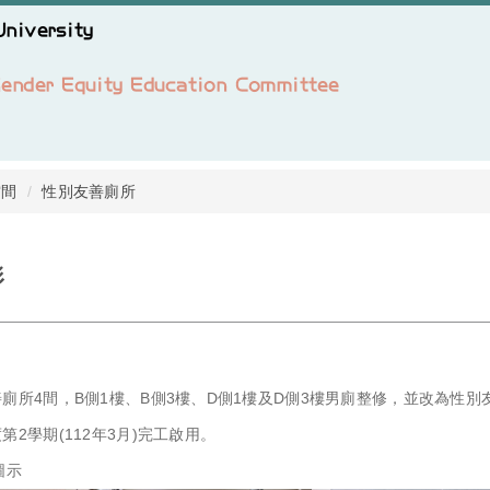
空間
性別友善廁所
形
善廁所4間，B側1樓、B側3樓、D側1樓及D側3樓男廁整修，並改為性
第2學期(112年3月)完工啟用。
圖示