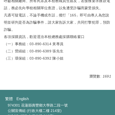
呼籲相關廠商、所有民眾及本校教職員生親友，若接獲要求匯款電
話，務必先向學校相關單位查證，以免遭受詐騙而蒙受損失。
凡遇可疑電話，不論手機或市話，撥打「165」即可由專人為您說
明並研判是否為詐騙事件，請大家告訴大家，共同打擊犯罪，預防
詐騙。
各項採購資訊，歡迎逕洽本校總務處採購聯絡窗口
（一）事務組：03-890-6314 黃專員
（二）營繕組：03-890-6389 張先生
（三）環保組：03-890-6392 陳小姐
瀏覽數:
1691
繁體
English
974301 花蓮縣壽豐鄉大學路二段一號
公關宣傳組 (行政大樓二樓 214室)