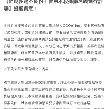
【近期多起不良份子冒用本校採購名義進行詐
騙】提醒留意！
本校近日接獲多起冒用東華大學承辦人OOO的line，需要來校勘查
安裝監視器，或稱緊急採購設備，並假藉提供貨源廠商予(受騙)廠
商連繫，該假冒貨源廠商再請(受騙)廠商電匯貨款訂貨，經查實為
詐騙，導致廠商遭受損失，本校已向志學派出所報案，並再次提醒
相關廠商、所有民眾及本校教職員生親友，若接獲要求匯款電話，
務必先向學校相關單位查證，以免遭受詐騙而蒙受損失。謝謝。
以下為東華大學官網公告內容
--
國立東華大學因遭受0403地震影響，理工學院一館四樓實驗室發
生火災損毀嚴重，教學設施復原迫在眉睫。為避免不肖份子於本校
災後復原期間以本校總務處名義，謊稱緊急採購相關設備、營繕等
標案為由，以各種管道聯繫並要求廠商匯款訂金進行詐騙。