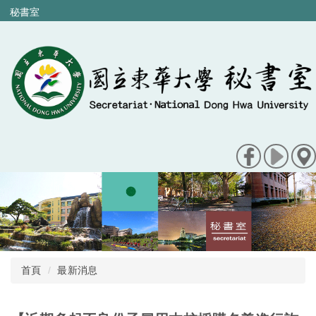
跳
秘書室
到
主
要
內
容
區
首頁
最新消息