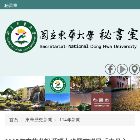
跳
秘書室
到
主
要
內
容
區
首頁
東華歷史新聞
114年新聞