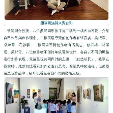
開幕圓滿與來賓合影
致詞與合照後，八位參展同學依序從二樓到一樓各自導覽，介紹
自己作品與創作理念。二樓展場導覽的創作者有張育姿、吳沄襄、
卓姉㲆、石詠騏；一樓展場導覽創作者有潘英忠、蔡宥榕、林翠
珊、吳郁芳。八位創作者不僅跨年級還跨世代，各自以不同的風格
進行創作表現，最後呈現共同探討的主題：「默然成長」。觀眾在
觀賞時，雖然無法看到創作者進行思考、釐清及轉化過程，但從最
後呈現作品中，卻可以看見各自不同的藝術風貌。