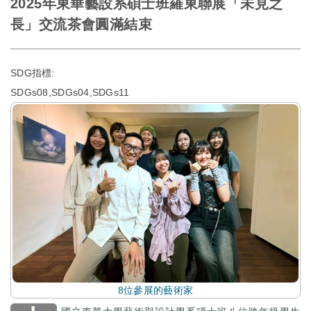
2025年東華藝設系碩士班羅東聯展「未見之
長」交流茶會圓滿結束
SDG指標:
SDGs08,SDGs04,SDGs11
8位參展的藝術家