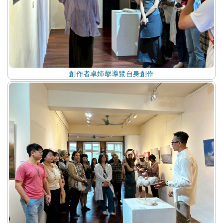
創作者卓姉㲆導覽自身創作