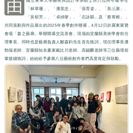
由
國立東華大學藝術與設計學系碩士班八位跨年級學生
「林翠珊」、「潘英忠」、「張育姿」、「吳沄襄」、
「吳郁芳」、「卓姉㲆」、「石詠騏」及「蔡宥榕」，
共同策劃與作品展出的2025年春季創作聯展，4月12日於羅東展覽
會場「森之藝廊」舉辦開幕交流茶會。現場由宜蘭縣美術學會前任
理事長、同時也是藝廊負責人鄒森鈞先生首先致詞，現任理事長潘
勁瑞老師、宜蘭縣知名畫家戴比川老師、高錫麟老師等三位藝壇前
輩接續致詞，紛紛給予參展八位藝術創作者們高度肯定與鼓勵。