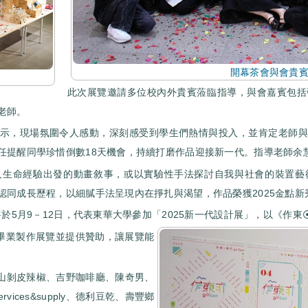
開幕茶會與會貴
此次展覽邀請多位校內外貴賓蒞臨指導，與會嘉賓包括
老師。
示，現場氛圍令人感動，深刻感受到學生們熱情與投入，並肯定老師與
任提醒同學珍惜倒數18天機會，持續打磨作品迎接新一代。指導老師余
人生命經驗出發的動畫敘事，或以實驗性手法探討自我與社會的裝置藝
認同成長歷程，以細膩手法呈現內在掙扎與渴望，作品榮獲2025金點
將於5月9－12日，代表東華大學參加「2025新一代設計展」，以《作
級畢業製作展覽並提供贊助，讓展覽能
Filo、花崗山剝皮辣椒、吉野咖啡廳、陳奇男、
vices&supply、德利豆乾、壽豐鄉