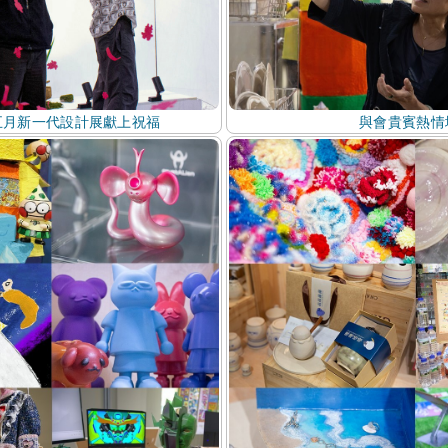
與會貴賓熱情
五月新一代設計展獻上祝福