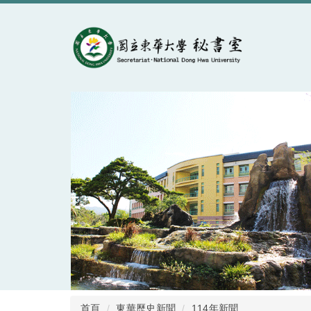
跳
到
主
要
內
容
區
首頁
東華歷史新聞
114年新聞