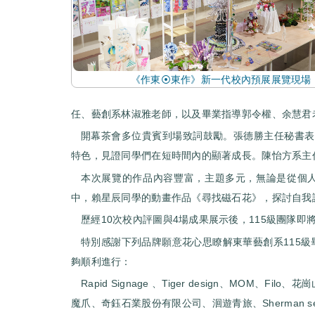
《作東⦿東作》新一代校內預展展覽現場
任、藝創系林淑雅老師，以及畢業指導郭令權、余慧君
開幕茶會多位貴賓到場致詞鼓勵。張德勝主任秘書表
特色，見證同學們在短時間內的顯著成長。陳怡方系主
本次展覽的作品內容豐富，主題多元，無論是從個
中，賴星辰同學的動畫作品《尋找磁石花》，探討自我
歷經10次校內評圖與4場成果展示後，115級團隊即
特別感謝下列品牌願意花心思瞭解東華藝創系115
夠順利進行：
Rapid Signage 、Tiger design、MOM、
魔爪、奇鈺石業股份有限公司、洄遊青旅、Sherman ser