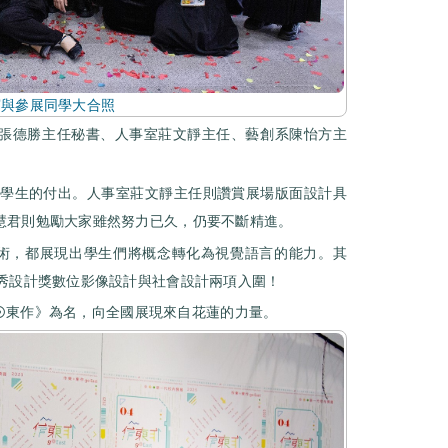
賓與參展同學大合照
張德勝主任秘書、人事室莊文靜主任、藝創系陳怡方主
學生的付出。人事室莊文靜主任則讚賞展場版面設計具
慧君則勉勵大家雖然努力已久，仍要不斷精進。
術，都展現出學生們將概念轉化為視覺語言的能力。其
新秀設計獎數位影像設計與社會設計兩項入圍！
東⦿東作》為名，向全國展現來自花蓮的力量。