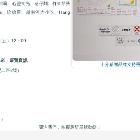
啡廳、心靈食光、巷仔麵、竹東琴藝
res、珍糖屋、越南河內小吃、Hang
（五）12：00
未來」展覽資訊
十分感謝品牌支持藝
貿二路2號）
日）
關注我們，掌握最新展覽動態！