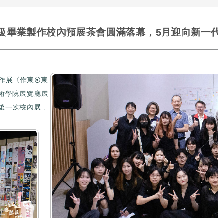
5級畢業製作校內預展茶會圓滿落幕，5月迎向新一
製作展《作東⦿東
藝術學院展覽廳展
最後一次校內展，