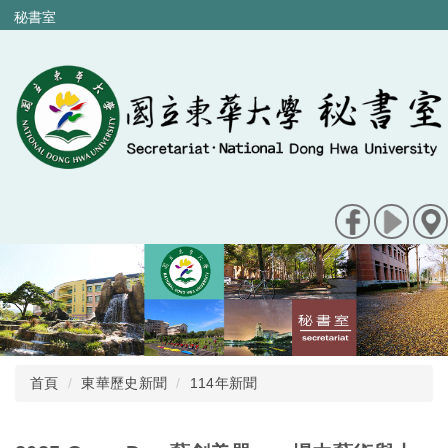
跳
秘書室
到
主
要
內
容
區
首頁
東華歷史新聞
114年新聞