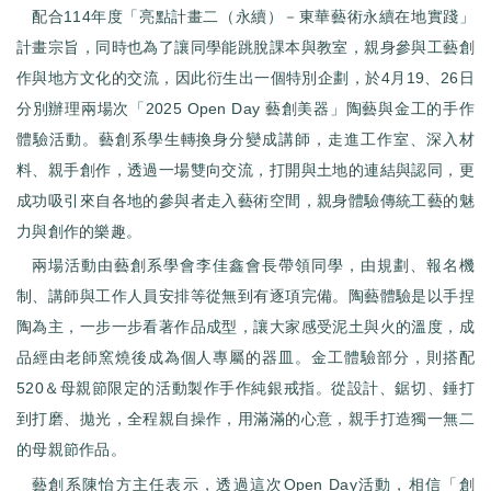
配合114年度「亮點計畫二（永續）－東華藝術永續在地實踐」
計畫宗旨，同時也為了讓同學能跳脫課本與教室，親身參與工藝創
作與地方文化的交流，因此衍生出一個特別企劃，於4月19、26日
分別辦理兩場次「2025 Open Day 藝創美器」陶藝與金工的手作
體驗活動。藝創系學生轉換身分變成講師，走進工作室、深入材
料、親手創作，透過一場雙向交流，打開與土地的連結與認同，更
成功吸引來自各地的參與者走入藝術空間，親身體驗傳統工藝的魅
力與創作的樂趣。
兩場活動由藝創系學會李佳鑫會長帶領同學，由規劃、報名機
制、講師與工作人員安排等從無到有逐項完備。陶藝體驗是以手捏
陶為主，一步一步看著作品成型，讓大家感受泥土與火的溫度，成
品經由老師窯燒後成為個人專屬的器皿。金工體驗部分，則搭配
520＆母親節限定的活動製作手作純銀戒指。從設計、鋸切、錘打
到打磨、拋光，全程親自操作，用滿滿的心意，親手打造獨一無二
的母親節作品。
藝創系陳怡方主任表示，透過這次Open Day活動，相信「創