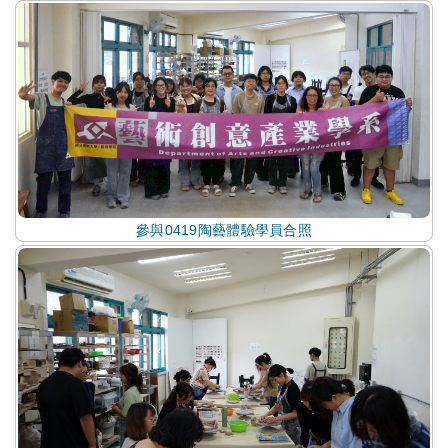
參與0419陶藝體驗學員合照