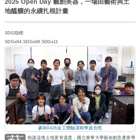
2025 Open Day 藝創美器，一場由藝術與土
地醞釀的永續扎根計畫
SDG指標:
SDGs04,SDGs08,SDGs11
參與0426金工體驗課程學員合照
術讓這塊土地更有溫度，國立東華大學藝術創意產業學