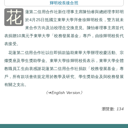
輝明校長後合照
花
蓮第二信用合作社新任理事主席陳怡睿與總經理李郅明
於4月25日抵國立東華大學拜會徐輝明校長，雙方就未
來合作方向及治校理念交換意見。陳怡睿理事主席並代
表捐贈10萬元予東華大學「校務發展基金」專戶，由徐輝明校長代
表接受。
花蓮第二信用合作社以往即捐款協助東華大學辦理校慶活動、宗
燦獎座及學生獎助學金。東華大學徐輝明校長表示，東華大學全體
教職員工生由衷感謝花蓮第二信用合作社捐款「校務發展基金」專
戶，所有款項會依規定用於教學及研究、學生獎助金及與校務發展
有關之支出。
《➜English Version》
瀏覽數:
134