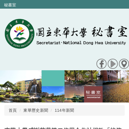
跳
秘書室
到
主
要
內
容
區
首頁
東華歷史新聞
114年新聞