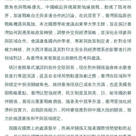
際角色與戰略優先。中國崛起與俄羅斯地緣挑戰，動搖了既有秩
序，加速戰略自主與多邊合作的討論。在此背景下，臺灣面臨新的
戰略機遇與風險。本次國際學術會議由東華大學主辦，旨在探討臺
灣如何因應美歐政策轉變，調整外交與經濟策略，並深化全球參與
與區域合作。會議邀集國內外學者、專家與政策制定者，針對全球
權力轉移、跨大西洋重組及其對印太安全與經濟體系的影響進行跨
領域對話，為臺灣未來發展提出前瞻性思考與建議。
研討會開幕式邀請到前外交部部長，現任對外關係協會林永樂會
長進行專題演講，提及在全球局勢動盪加劇之際，臺灣在區域和平
與穩定中扮演關鍵角色。維持臺海現狀已成各方共識，也是美國長
期戰略重點。臺灣以堅強經濟、民主制度及與美、日、歐等國的夥
伴關係，展現出重要戰略價值。隨著美中競爭升溫，臺灣需強化經
濟科技實力、自我防衛能力，同時審慎應對與中國大陸的關係，致
力於維護臺海和平與區域穩定。
我國在國際上的處遇艱辛，而兩岸關係又隨著國際情勢變動而起