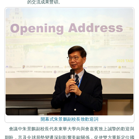
的交流成果豐碩。
開幕式朱景鵬副校長致歡迎詞
會議中朱景鵬副校長代表東華大學向與會嘉賓致上誠摯的歡迎與
期盼，言及全球局勢變遷深刻影響美歐關係，促使雙方重新定位國