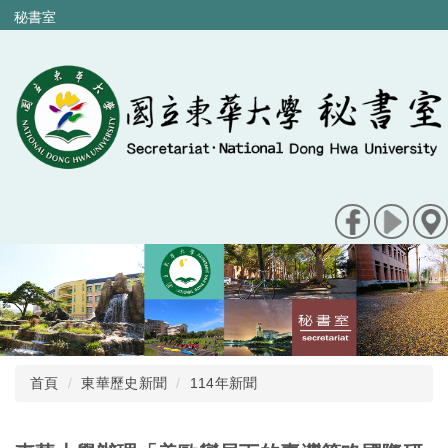
跳
秘書室
到
主
要
內
容
區
首頁
東華歷史新聞
114年新聞