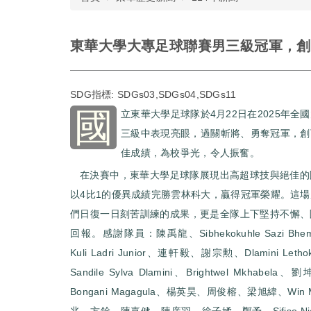
東華大學大專足球聯賽男三級冠軍，創
SDG指標:
SDGs03,SDGs04,SDGs11
國
立東華大學足球隊於4月22日在2025年全
三級中表現亮眼，過關斬將、勇奪冠軍，創
佳成績，為校爭光，令人振奮。
在決賽中，東華大學足球隊展現出高超球技與絕佳的
以4比1的優異成績完勝雲林科大，贏得冠軍榮耀。這
們日復一日刻苦訓練的成果，更是全隊上下堅持不懈、
回報。感謝隊員：陳禹龍、Sibhekokuhle Sazi B
Kuli Ladri Junior、連軒毅、謝宗勲、Dlamini Lethoku
Sandile Sylva Dlamini、Brightwel Mkhabela、
Bongani Magagula、楊英昊、周俊榕、梁旭緯、Win M
兆、方銓、陳嘉健、陳庠羽、徐子媃、鄭予、Sifiso Njabul