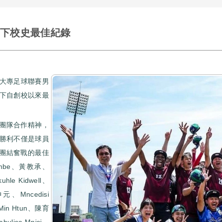
下校史最佳紀錄
國大專足球聯賽男
下自創校以來最
團隊合作精神，
場勝利不僅是球員
團結奮戰的最佳
hembe、黃教承、
hle Kidwell、
劉坤元、Mncedisi
in Htun、陳育
iso Mnisi、