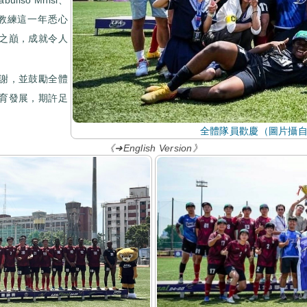
智祥教練這一年悉心
之巔，成就令人
謝，並鼓勵全體
育發展，期許足
全體隊員歡慶（圖片攝
《➜English Version》