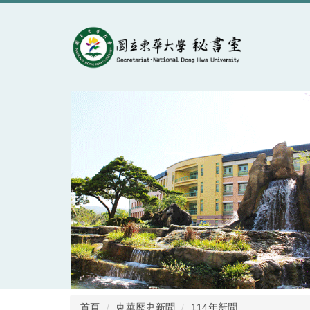
跳
到
主
要
內
容
區
首頁
東華歷史新聞
114年新聞