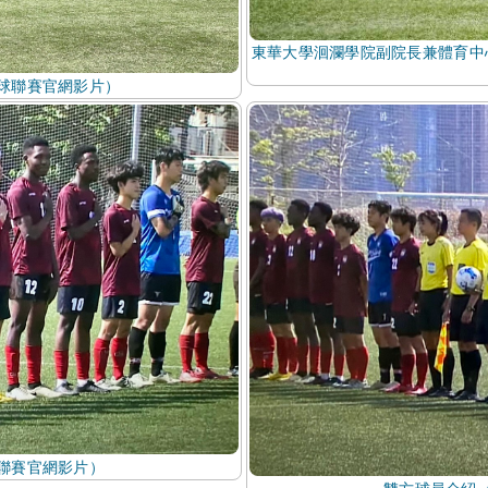
東華大學洄瀾學院副院長兼體育中
球聯賽官網影片）
聯賽官網影片）