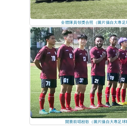
全體隊員領獎合照（圖片攝自大專足
開賽前唱校歌（圖片攝自大專足球