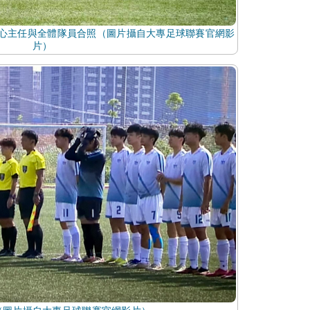
心主任與全體隊員合照（圖片攝自大專足球聯賽官網影
片）