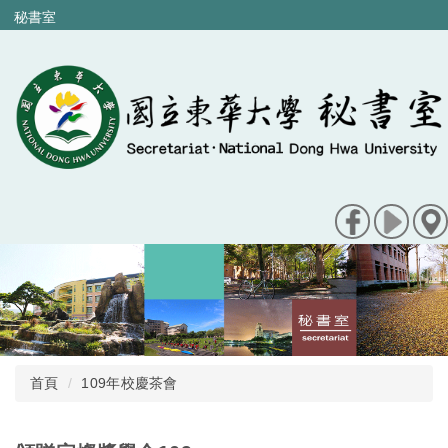
跳
秘書室
到
主
要
內
容
區
首頁
109年校慶茶會