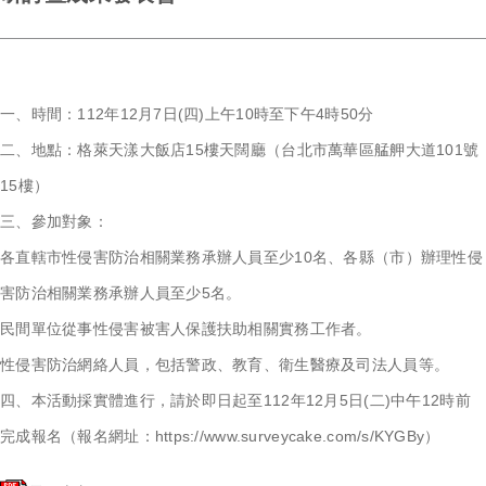
【114-2 性別教育研究系列講座】科技為鏡，同理為光：AI 時代
的性平教育新視界
一、時間：112年12月7日(四)上午10時至下午4時50分
【114-2 性別教育研究系列講座】從教室看見社會－由性別議題
二、地點：格萊天漾大飯店15樓天闊廳（台北市萬華區艋舺大道101號
展開的議題探究路徑
15樓）
三、參加對象：
【114-2 性別教育研究系列講座】打開性別教育的教室門：國中
各直轄市性侵害防治相關業務承辦人員至少10名、各縣（市）辦理性侵
小教學現場的挑戰與實踐
害防治相關業務承辦人員至少5名。
民間單位從事性侵害被害人保護扶助相關實務工作者。
【114-2 性別教育研究系列講座】性別的影像教育．影像的性別
性侵害防治網絡人員，包括警政、教育、衛生醫療及司法人員等。
教育
四、本活動採實體進行，請於即日起至112年12月5日(二)中午12時前
完成報名（報名網址：https://www.surveycake.com/s/KYGBy）
【系列講座】114-2 性平教育攜手同行-職前教師18小時性別平
等教育課程