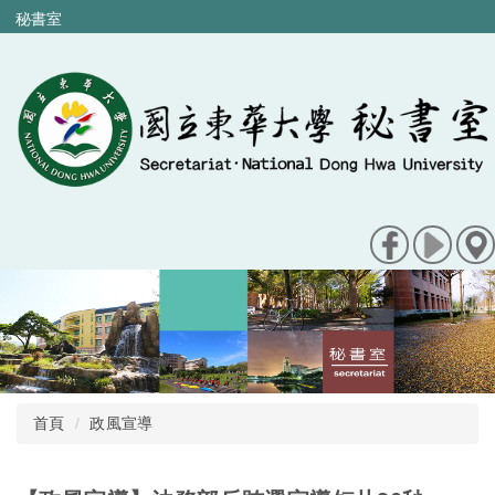
跳
秘書室
到
主
要
內
容
區
首頁
政風宣導