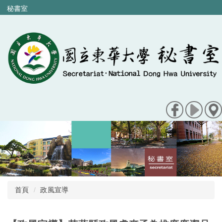
跳
秘書室
到
主
要
內
容
區
首頁
政風宣導