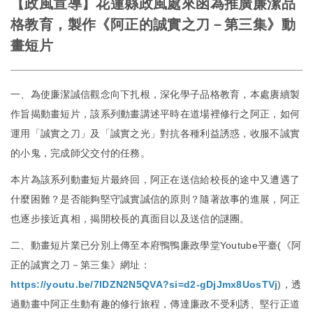
【政風宣導】花蓮縣政風處來函為推廣廉潔品
格教育，製作《阿正的誠實之刀－第三集》動
畫短片
一、為使廉潔誠信觀念向下扎根，深化學子品格教育，本處賡續製
作旨揭動畫短片，該系列動畫講述平時在道場裡修行之阿正，如何
運用「誠實之刀」及「誠實之光」對抗各種利益誘惑，收服不誠實
的小鬼，完成師父交付的任務。
本片為該系列動畫短片最終回，阿正在送信給校長的途中又遭遇了
什麼困難？是否能夠堅守誠實誠信的原則？隨著故事的進展，阿正
也逐步接近真相，揭開校長的真面目以及送信的謎團。
二、動畫短片業已分別上傳至本府鴨鴨廉政學堂Youtube平臺(《阿
正的誠實之刀－第三集》網址：
https://youtu.be/7IDZN2N5QVA?si=d2-gDjJmx8UosTVj
)，透
過動畫中阿正生動有趣的修行旅程，傳達廉政不受利誘、堅行正道