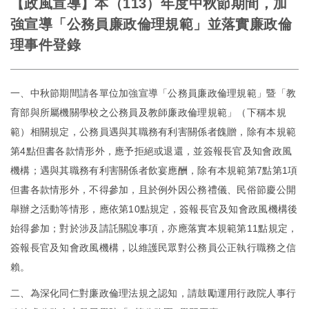
【政風宣導】本（113）年度中秋節期間，加
強宣導「公務員廉政倫理規範」並落實廉政倫
理事件登錄
一、中秋節期間請各單位加強宣導「公務員廉政倫理規範」暨「教
育部與所屬機關學校之公務員及教師廉政倫理規範」（下稱本規
範）相關規定，公務員遇與其職務有利害關係者餽贈，除有本規範
第4點但書各款情形外，應予拒絕或退還，並簽報長官及知會政風
機構；遇與其職務有利害關係者飲宴應酬，除有本規範第7點第1項
但書各款情形外，不得參加，且於例外因公務禮儀、民俗節慶公開
舉辦之活動等情形，應依第10點規定，簽報長官及知會政風機構後
始得參加；對於涉及請託關說事項，亦應落實本規範第11點規定，
簽報長官及知會政風機構，以維護民眾對公務員公正執行職務之信
賴。
二、為深化同仁對廉政倫理法規之認知，請鼓勵運用行政院人事行