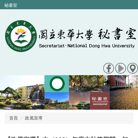
跳
秘書室
到
主
要
內
容
區
首頁
政風宣導