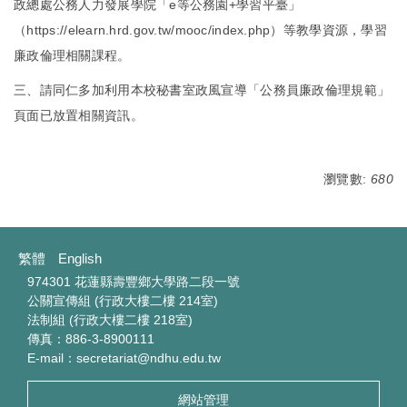
政總處公務人力發展學院「e等公務園+學習平臺」
（
https://elearn.hrd.gov.tw/mooc/index.php
）等教學資源，學習
廉政倫理相關課程。
三、請同仁多加利用本校秘書室政風宣導「公務員廉政倫理規範」
頁面已放置相關資訊。
瀏覽數:
680
繁體
English
974301 花蓮縣壽豐鄉大學路二段一號
公關宣傳組 (行政大樓二樓 214室)
法制組 (行政大樓二樓 218室)
傳真：886-3-8900111
E-mail：secretariat@ndhu.edu.tw
網站管理