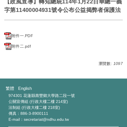
【政風宣導】轉知總統114年1月22日華總一義
字第11400004931號令公布公益揭弊者保護法
附件一.PDF
附件二.pdf
瀏覽數:
1097
繁體
English
974301 花蓮縣壽豐鄉大學路二段一號
公關宣傳組 (行政大樓二樓 214室)
法制組 (行政大樓二樓 218室)
傳真：886-3-8900111
E-mail：secretariat@ndhu.edu.tw