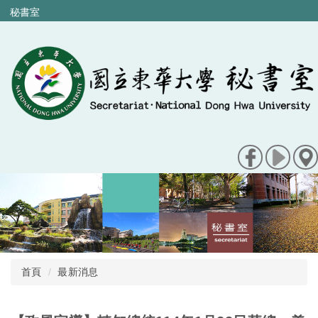
跳
秘書室
到
主
要
內
容
區
首頁
最新消息