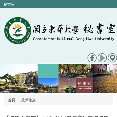
跳
秘書室
到
主
要
內
容
區
首頁
最新消息