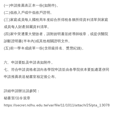
(一)申請推薦表正本一份(如附件)。
(二)低收入戶或中低收戶證明。
(三)家庭成員每人國稅局年度綜合所得稅各類所得資料清單與家庭
成員每人財產歸屬資料清單。
(四)家中突遭重大變故者，請附說明書並經導師核章，或提供醫院
診斷證明書(半年內)或其他相關證明文件。
(五)前一學年成績單一份(含班級排名、獎懲紀錄)。
六、申請要點及申請表如附件。
七、符合申請資格者請向各學院申請並由各學院依本要點遴選併同
申請推薦表送秘書室核定後公布。
詳細申請辦法請參閱：
秘書室/法令規章
https://secret.ndhu.edu.tw/var/file/11/1011/attach/25/pta_1307