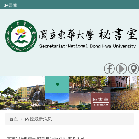
跳
秘書室
到
主
要
內
容
區
首頁
內控最新消息
本校115年內部控制自行評估計畫及附件