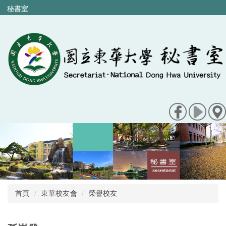
跳
秘書室
到
主
要
內
容
區
首頁
東華校友會
榮譽校友