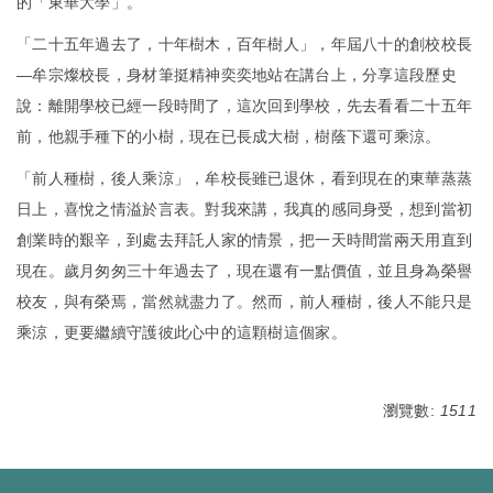
的「東華大學」。
「二十五年過去了，十年樹木，百年樹人」，年屆八十的創校校長
—牟宗燦校長，身材筆挺精神奕奕地站在講台上，分享這段歷史
說：離開學校已經一段時間了，這次回到學校，先去看看二十五年
前，他親手種下的小樹，現在已長成大樹，樹蔭下還可乘涼。
「前人種樹，後人乘涼」，牟校長雖已退休，看到現在的東華蒸蒸
日上，喜悅之情溢於言表。對我來講，我真的感同身受，想到當初
創業時的艱辛，到處去拜託人家的情景，把一天時間當兩天用直到
現在。歲月匆匆三十年過去了，現在還有一點價值，並且身為榮譽
校友，與有榮焉，當然就盡力了。然而，前人種樹，後人不能只是
乘涼，更要繼續守護彼此心中的這顆樹這個家。
瀏覽數:
1511