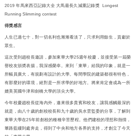
2019 年馬來西亞記錄大全 大馬最長久減重記錄獎 Longest
Running Slimming contest
得獎感言
人生已過七十，對一切名利也漸漸看淡了，只求利用餘生，貢獻於
眾生。
這次受到趙校長邀請，參加東華大學25週年校慶，並接受第一屆榮
譽校友頒奬表揚，我深感榮幸。來到「東華」給我的印象，就是一
所幅員廣大，有規劃有設計的大學。每間學院的建築都很有特色，
有那麼好的環境，絕對是一所求學的好地方。將來肯定會成為一所
媲美英國牛津和劍橋大學的頂尖大學。
今年校慶趙校長從海內外，邀來很多貴賓和校友，讓我感觸最深的
就是，由八十歲的創校校長和九十歲的吳水雲監委的分享，了解到
東華大學在25年前創校的種種辛苦歷程。他們建校的理想和熱情，
篳路藍縷到處奔走，得到了中央和地方各界的支持，才創立了今天