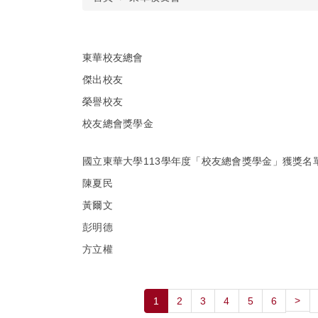
東華校友總會
傑出校友
榮譽校友
校友總會獎學金
國立東華大學113學年度「校友總會獎學金」獲獎名
陳夏民
黃爾文
彭明德
方立權
>
1
2
3
4
5
6