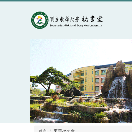
跳
到
主
要
內
容
區
首頁
東華校友會