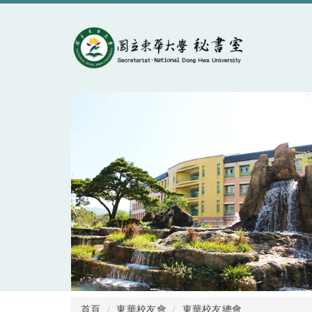
跳
到
主
要
內
容
區
首頁
東華校友會
東華校友總會