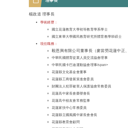
理事長
楊政道 理事長
學術經歷：
國立花蓮教育大學初等教育學系學士
國立東華大學國民教育研究所體育教學班碩士
現任職務：
毅恩興有限公司董事長（麥當勞花蓮中正
中華民國體育從業人員交流協會理事
中華民國卡巴迪運動協會理事/span>
花蓮縣文化基金會董事
花蓮縣工商發展策進會委員
財團法人犯罪被害人保護協會常務委員
花蓮高中家長會榮譽會長
花蓮高中校友會常務監事
花蓮家扶中心常務委員
花蓮縣立國風國中家長會會長
花蓮縣教育會顧問