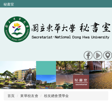
跳
秘書室
到
主
要
內
容
區
首頁
東華校友會
校友總會獎學金