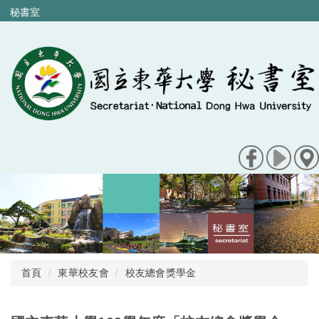
跳
秘書室
到
主
要
內
容
區
首頁
東華校友會
校友總會獎學金