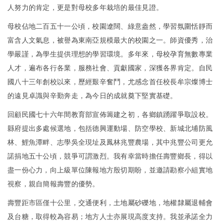
人努力的肯定，更是對母校多年栽培的最佳見證。
母校佔地二百五十一公頃，校園遼闊、綠意盎然，學習氛圍恬靜而
富含人文氣息，被譽為東南亞規模最大的校園之一。師資優秀，治
學嚴謹，為學生提供理想的學習環境。多年來，母校孕育無數專業
人才，遍布各行各業，服務社會、貢獻國家，深獲各界肯定。自民
國八十三年創校以來，歷經艱辛奮鬥，尤感念首任校長牟宗燦博士
的遠見卓識與辛勤奔走，為今日的成就奠下堅實基礎。
回顧民國七十六年間教育部宣佈籌建之初，各鄉鎮踴躍爭取設校。
縣府提出多處候選地，包括德興運動場、防空學校、新城北埔防風
林、鯉魚潭畔、志學吳全現址及鳳林兆豐農場，其中兆豐公司更允
諾捐地五十公頃，競爭可謂激烈。我有幸當時擔任壽豐鄉長，得以
盡一份心力，向上級單位陳報地方殷切期盼，並邀請勘察小組實地
視察，親自簡報壽豐的優勢。
壽豐距市區僅十公里，交通便利，土地屬砂礫地，地權隸屬退輔會
及台糖，取得較為容易；地方人士亦展現高度支持。我並承諾全力