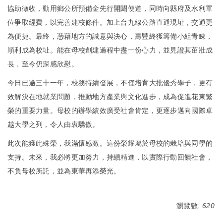
協助徵收，動用鄉公所預備金先行開闢便道，同時向縣府及水利單
位爭取經費，以完善建校條件。加上台九線公路直通現址，交通更
為便捷。最終，憑藉地方的誠意與決心，壽豐終獲籌備小組青睞，
順利成為校址。能在母校創建過程中盡一份心力，並見證其茁壯成
長，至今仍深感欣慰。
今日已逾三十一年，校務持續發展，不僅培育大批優秀學子，更有
效解決在地就業問題，推動地方產業與文化進步，成為促進花東繁
榮的重要力量。母校的辦學績效廣受社會肯定，更逐步邁向國際卓
越大學之列，令人由衷驕傲。
此次能獲此殊榮，我滿懷感激。這份榮耀屬於母校的栽培與同學的
支持。未來，我必將更加努力，持續精進，以實際行動回饋社會，
不負母校所託，並為東華再添榮光。
瀏覽數:
620