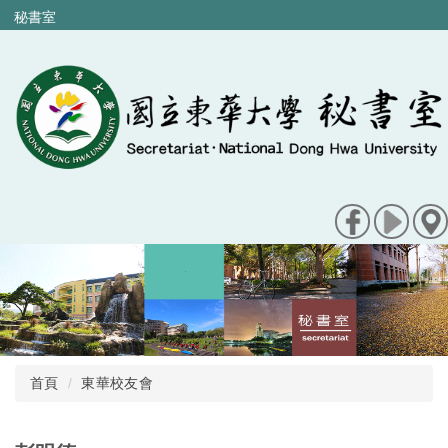
跳
秘書室
到
主
要
內
容
區
首頁
東華校友會