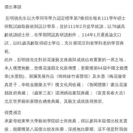
傑出事蹟
彭明德先生以大學同等學力認定標準第7條招生報名111學年碩士
班甄試錄取藝術與設計學系，並於111年2月提早就讀，以78歲高
齡就讀碩士班，在學期間認真研讀創作， 114年1月通過論文口
試，以81歲高齡取得碩士學位，充分展現活到老學到老的學習典
範。
此外，彭明德先生對於花蓮藝文推廣與成就佔有重要的一席之地，
本人獲獎無數，曾獲花蓮縣文化薪傳獎，更榮獲第64屆中國文藝獎
章(水墨類)。洄瀾美展作品《猗猗綠竹雀聲喧》及水墨《梅花傲骨
真君子，幸曉金雞樂太平》獲文化局收藏；《魯閣攬勝》書法花蓮
縣政府典藏；《歲寒三友》湄洲媽祖畫院典藏；《富貴長春大吉》
北京世界藝術家聯合總會典藏。其藝文成就值得推崇。
得獎感言
承蒙母校東華大學藝術學院碩士班推薦，得以參與本屆傑出校友選
拔，能榮獲第八屆傑出校友殊榮，深感無比榮耀。這不僅是對我個