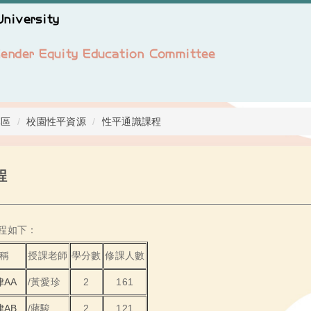
專區
校園性平資源
性平通識課程
程
課程如下：
稱
授課老師
學分數
修課人數
AA
/黃愛珍
2
161
AB
/蔣駿
2
121