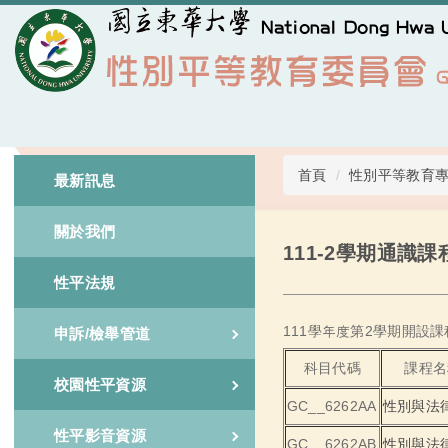
跳
到
主
要
內
容
區
首頁
性別平等教育
最新訊息
關於我們
111-2學期通識課
性平法規
111學年度第2學期開設
申訴/檢舉管道
科目代碼
課程名
校園性平資源
GC__6262AA
性別與法律
性平影音資源
GC__6262AB
性別與法律