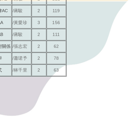
AC
/蔣駿
2
119
A
/黃愛珍
3
156
B
/蔣駿
2
111
密關係
/張志宏
2
62
學
/蕭珺予
2
78
式
/林千里
2
63