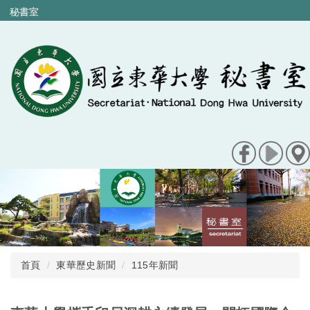
跳
秘書室
到
主
要
內
容
區
首頁
東華歷史新聞
115年新聞