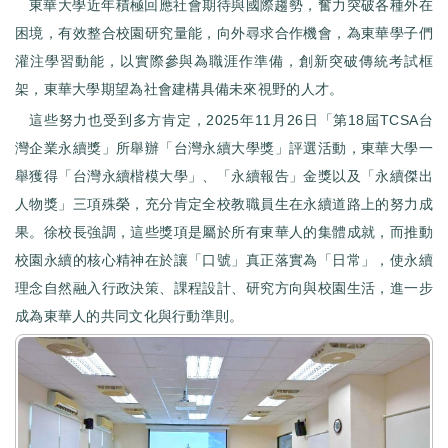
東華大學近年積極回應社會期待與國際趨勢，奮力突破各種外在
困境，有效整合校園研究量能，向外尋求合作機會，為東華學子們
灌注學習動能，以實際參與為職涯作準備，創新突破傳統考試框
架，東華大學期望為社會建構具備未來視野的人才。
這些努力也受到多方肯定，2025年11月26日「第18屆TCSA台
灣企業永續獎」所舉辦「台灣永續大學獎」評選活動，東華大學一
舉獲得「台灣永續楷模大學」、「永續報告」金獎以及「永續傑出
人物獎」三項殊榮，充分肯定全校教職員生在永續道路上的努力成
果。徐校長強調，這些獎項是屬於所有東華人的集體成就，而推動
校園永續的核心精神在於讓「口號」真正落實為「日常」，使永續
理念自然融入行政決策、課程設計、研究方向與校園生活，進一步
成為東華人的共同文化與行動準則。