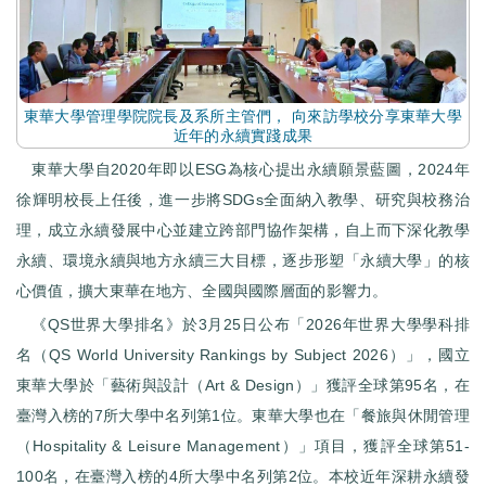
東華大學管理學院院長及系所主管們， 向來訪學校分享東華大學
近年的永續實踐成果
東華大學自2020年即以ESG為核心提出永續願景藍圖，2024年
徐輝明校長上任後，進一步將SDGs全面納入教學、研究與校務治
理，成立永續發展中心並建立跨部門協作架構，自上而下深化教學
永續、環境永續與地方永續三大目標，逐步形塑「永續大學」的核
心價值，擴大東華在地方、全國與國際層面的影響力。
《QS世界大學排名》於3月25日公布「2026年世界大學學科排
名（QS World University Rankings by Subject 2026）」，國立
東華大學於「藝術與設計（Art & Design）」獲評全球第95名，在
臺灣入榜的7所大學中名列第1位。東華大學也在「餐旅與休閒管理
（Hospitality & Leisure Management）」項目，獲評全球第51-
100名，在臺灣入榜的4所大學中名列第2位。本校近年深耕永續發