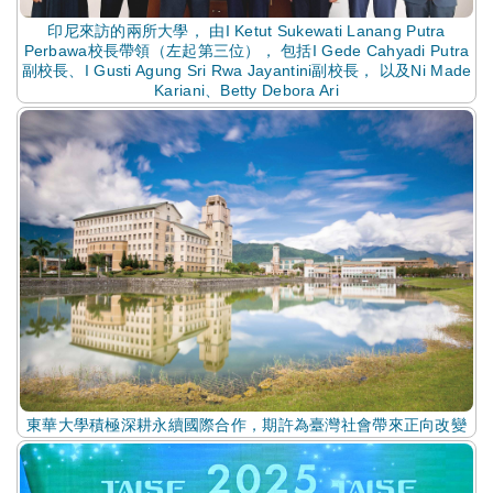
印尼來訪的兩所大學， 由I Ketut Sukewati Lanang Putra
Perbawa校長帶領（左起第三位）， 包括I Gede Cahyadi Putra
副校長、I Gusti Agung Sri Rwa Jayantini副校長， 以及Ni Made
Kariani、Betty Debora Ari
東華大學積極深耕永續國際合作，期許為臺灣社會帶來正向改變