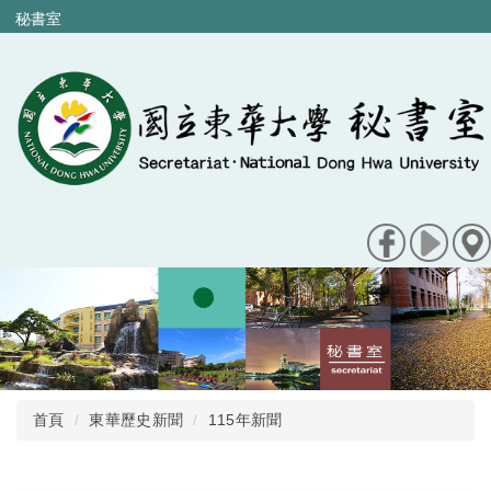
跳
秘書室
到
主
要
內
容
區
首頁
東華歷史新聞
115年新聞