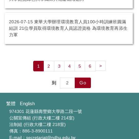
2026-07-15
東華大學辦理環境教育人員100小時訓練班圓滿
結訓 21位學員取得環境教育人員認證資格 為環境教育再添生
力軍
>
1
2
3
4
5
6
Go
到
繁體
English
974301 花蓮縣壽豐鄉大學路二段一號
公關宣傳組 (行政大樓二樓 214室)
法制組 (行政大樓二樓 218室)
傳真：886-3-8900111
E-mail：secretariat@ndhu.edu.tw