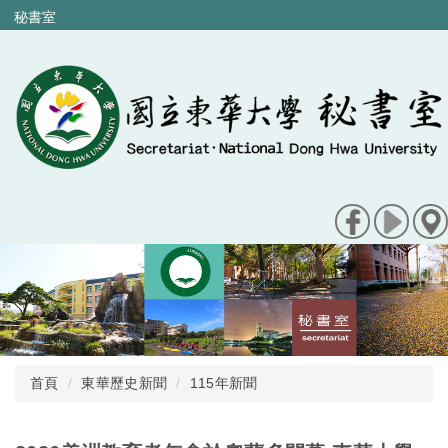
跳
秘書室
到
主
要
內
容
區
首頁
東華歷史新聞
115年新聞