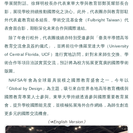
學展開對話。徐輝明校長亦代表東華大學與教育部鄭英耀部長合
影，展現學校持續推動國際化之決心。此外，代表團亦與教育部駐
外代表處教育組各組長、學術交流基金會（Fulbright Taiwan）代
表會面合影，期盼深化未來合作與國際連結。
除了年會行程外，代表團後續亦特別受邀參與「臺美半導體高等
教育交流會及簽約儀式」，並將前往中佛羅里達大學（University
of Central Florida, UCF）進行實地訪問，針對未來師生交換、學
術合作等項目洽談實質交流，預計將為校方拓展更寬廣的國際學術
版圖。
NAFSA年會為全球最具規模之國際教育盛會之一，今年以
「Global by Design」為主題，吸引來自世界各地高等教育機構與
國際教育專業人士參與。東華大學持續透過參與國際重要教育展
會，提升學校國際能見度，並積極拓展海外合作網絡，為師生創造
更多元的國際交流機會。
《➜English Version》