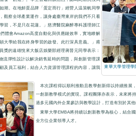
如潮。在地鮮蛋品牌「蛋定而行」經營人温策帆同學
級企業，觀察全球產業運作，讓身處臺灣東岸的我們不只看
學習，不是只在花蓮。」慈濟醫院麻醉專科護理師江
體會Amazon高度自動化與供應鏈效率，實地瞭解
頓大學給我在終身學習的啟發。此行深具意義。」甫
人員獎的遠雄悅來大飯店娛樂部經理蔣晉元同學表示：
儲物流彈性設計以解決銷售延時的問題，與創新管理課
東華大學管理學
顧及員工福利，結合人力資源管理課程的內容，讓我
本次課程得以順利推動且教學創新得以持續推展，
一創新教學模式的實現。課程團隊亦表示，未來將
過多元國內外企業參訪與教學設計，打造有別於其他
東華大學EMBA將持續以創新教學為核心，結合
全方位企業領導人才。