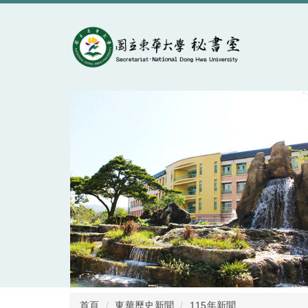
跳
到
主
要
內
容
區
首頁
東華歷史新聞
115年新聞