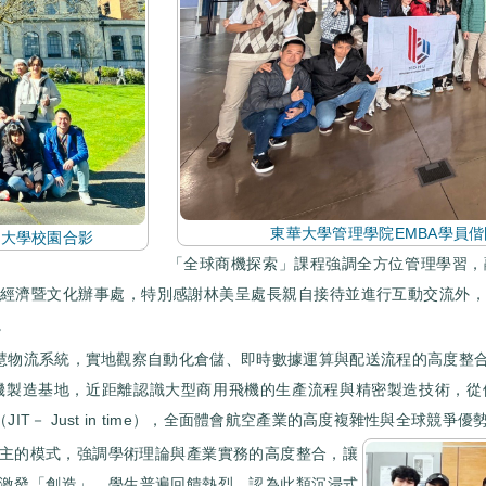
東華大學管理學院EMBA學員偕國
頓大學校園合影
「全球商機探索」課程強調全方位管理學習，
經濟暨文化辦事處，特別感謝林美呈處長親自接待並進行互動交流外
。
的智慧物流系統，實地觀察自動化倉儲、即時數據運算與配送流程的高度整
的飛機製造基地，近距離認識大型商用飛機的生產流程與精密製造技術，
統（JIT－ Just in time），全面體會航空產業的高度複雜性與全球競爭優
主的模式，強調學術理論與產業實務的高度整合，讓
激發「創造」。學生普遍回饋熱烈，認為此類沉浸式