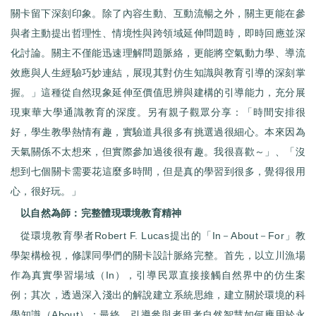
關卡留下深刻印象。除了內容生動、互動流暢之外，關主更能在參
與者主動提出哲理性、情境性與跨領域延伸問題時，即時回應並深
化討論。關主不僅能迅速理解問題脈絡，更能將空氣動力學、導流
效應與人生經驗巧妙連結，展現其對仿生知識與教育引導的深刻掌
握。」這種從自然現象延伸至價值思辨與建構的引導能力，充分展
現東華大學通識教育的深度。另有親子觀眾分享：「時間安排很
好，學生教學熱情有趣，實驗道具很多有挑選過很細心。本來因為
天氣關係不太想來，但實際參加過後很有趣。我很喜歡～」、「沒
想到七個關卡需要花這麼多時間，但是真的學習到很多，覺得很用
心，很好玩。」
以自然為師：完整體現環境教育精神
從環境教育學者Robert F. Lucas提出的「In－About－For」教
學架構檢視，修課同學們的關卡設計脈絡完整。首先，以立川漁場
作為真實學習場域（In），引導民眾直接接觸自然界中的仿生案
例；其次，透過深入淺出的解說建立系統思維，建立關於環境的科
學知識（About）；最終，引導參與者思考自然智慧如何應用於永