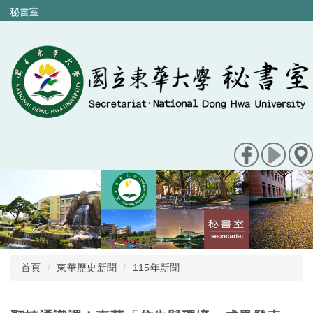
跳
秘書室
到
主
要
內
容
區
首頁
東華歷史新聞
115年新聞