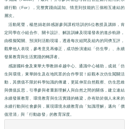
續行動（For），完整實踐由認知、情意到技能的三個相互連結的
層次。
活動尾聲，楊悠娟老師感謝參與課程培訓的5位教授及講師，肯
定同學在小組合作、關卡設計、解說訓練及現場發表的進步軌跡，
由模擬闖關、預演到活動現場，透過每次組間及組內的同儕互評，
觀摩他人表現，參考意見再修正，成功扮演連結「仿生學」、永續
發展教育與生活實踐的轉譯者。
感謝國科會及東華大學教師卓越中心、通識中心補助，成就「仿
生與環境」東華師生及在地民眾的合作學習！綜觀本次仿生闖關活
動，其價值不限於科學知識的傳遞，更延伸至自然觀察、仿生思維
與價值反思，引導參與者重新理解人與自然之間的關係，建立連結
永續發展教育、環境教育與生活實踐的橋梁，亦有助於個人未來的
永續行動與社會參與，展現環境永續教育由「知識理解」邁向「價
值澄清」與「行動啟發」的教育深度。