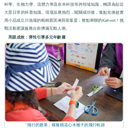
科學、生物力學、流體力學及奈米科技等跨領域知識，轉譯為貼近
大眾日常的科普知識。現場反應熱烈，闖關成功後，集點兌換超實
用小品或立川漁場的蜆精霜淇淋與茶葉蛋；整點舉辦的Kahoot！挑
戰活動更讓服務台前擠滿互動人潮。
亮眼成效：彈性引導多元年齡層
「飛行的翅果」模擬桃花心木種子的飛行軌跡