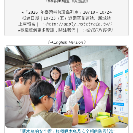
「2026科學FUN花蓮」系列活動資訊
★「2026 年臺灣科普環島列車」10/19－10/24

抵達日期｜10/23（五）巡迴至花蓮站、新城站

上車報名｜
〈➜http://apply.nstctrain.tw/〉
★歡迎瞭解更多資訊，關注我們｜
〈➜全民FUN科學〉
《➜English Version》
「啄木鳥的安全帽」模擬啄木鳥及安全帽的防震設計