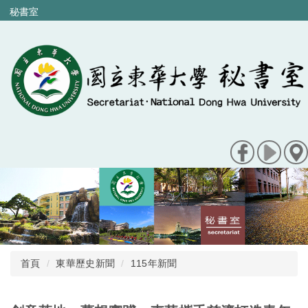
跳
秘書室
到
主
要
內
容
區
首頁
東華歷史新聞
115年新聞