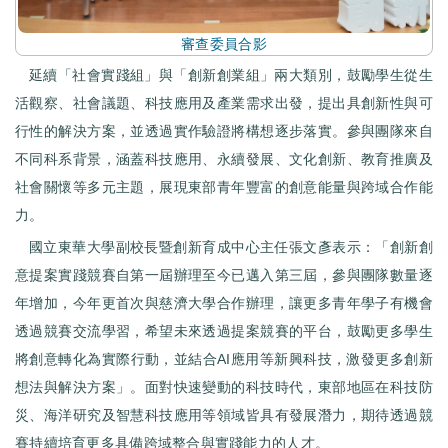
審查委員合影
延續「社會實踐組」與「創新創業組」兩大類別，鼓勵學生從生
活觀察、社會議題、科技應用及產業需求出發，提出具創新性與可
行性的解決方案，並透過實作驗證將構想逐步落實。參與團隊來自
不同科系背景，涵蓋科技應用、永續發展、文化創新、教育推廣及
社會關懷等多元主題，展現東部青年豐富的創意能量與跨域合作能
力。
國立東華大學副校長暨創新育成中心主任張文彥表示：「創新創
意提案實踐競賽自第一屆辦理至今已邁入第三屆，參與團隊數量逐
年增加，今年更首次與慈濟大學合作辦理，讓更多青年學子有機會
透過競賽交流學習，希望未來透過提案競賽的平台，鼓勵更多學生
將創意轉化為實際行動，並結合AI應用等新興科技，激發更多創新
想法與解決方案」。面對快速變動的科技時代，東部地區在科技防
災、海洋研究及智慧科技應用等領域皆具有發展潛力，期待透過競
賽持續培育更多具備跨域整合與實踐能力的人才。