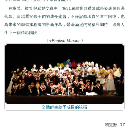
在掌聲、歡笑與感動交織中，第31屆畢業典禮暨成果發表會圓滿
落幕。這場屬於孩子們的成長盛會，不僅記錄珍貴的童年回憶，也
為未來的學習旅程揭開嶄新序幕，帶著滿滿的祝福與期待，邁向人
生下一個精彩階段。
《➜English Version》
全體師生給予成長的祝福
瀏覽數:
37