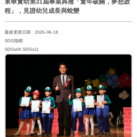
東華實幼第31屆畢業典禮「童年破關，夢想啟
程」，見證幼兒成長與蛻變
最後更新日期 :
2026-06-18
SDG指標:
SDGs04,SDGs11