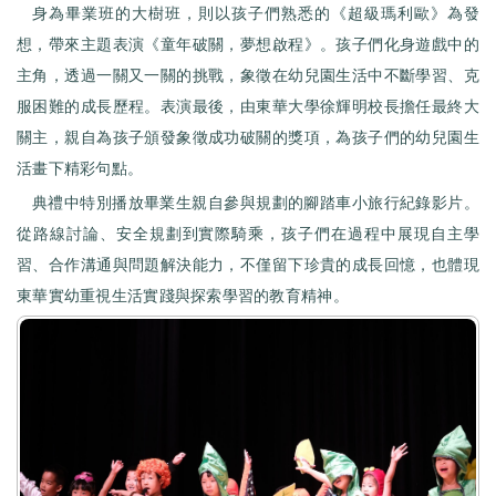
身為畢業班的大樹班，則以孩子們熟悉的《超級瑪利歐》為發
想，帶來主題表演《童年破關，夢想啟程》。孩子們化身遊戲中的
主角，透過一關又一關的挑戰，象徵在幼兒園生活中不斷學習、克
服困難的成長歷程。表演最後，由東華大學徐輝明校長擔任最終大
關主，親自為孩子頒發象徵成功破關的獎項，為孩子們的幼兒園生
活畫下精彩句點。
典禮中特別播放畢業生親自參與規劃的腳踏車小旅行紀錄影片。
從路線討論、安全規劃到實際騎乘，孩子們在過程中展現自主學
習、合作溝通與問題解決能力，不僅留下珍貴的成長回憶，也體現
東華實幼重視生活實踐與探索學習的教育精神。