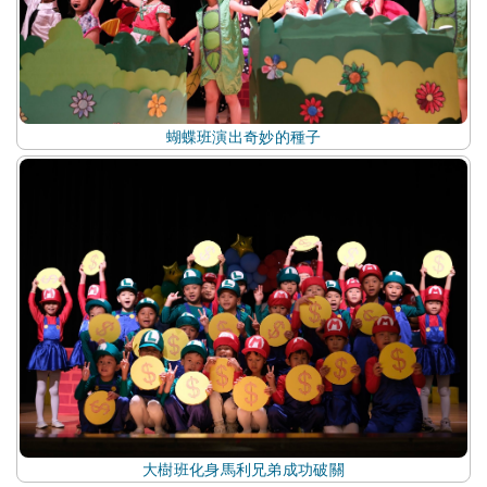
蝴蝶班演出奇妙的種子
大樹班化身馬利兄弟成功破關