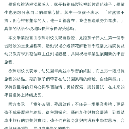
畢業典禮過程溫馨感人，家長特別錄製祝福影片送給孩子，畢業
生也勇敢分享自己的畢業心情。其中一位孩子表示：「雖然很不
捨，但心裡有想念的人，他一直都會在，我也會繼續努力進步。」
真摯的話語令現場師長與家長深受感動。
本次畢業證書由徐輝明校長親自授證，見證孩子們人生第一個學
習階段的重要里程碑。活動現場亦邀請花師教育學院潘文福院長及
幼兒教育學系蔡佳燕主任到場觀禮，共同祝福畢業生展開新的學習
旅程。
徐輝明校長表示，幼兒園畢業並非學習的終點，而是另一段成長
旅程的起點。期許孩子們帶著在幼兒園累積的經驗、自信與能力，
保持對世界的好奇心與學習熱情，勇於探索、樂於嘗試，在未來的
學習道路上持續成長。
園方表示，「童年破關，夢想啟程」不僅是一場畢業典禮，更是
孩子成長歷程的縮影。從主題探究、藝術創作與舞台展演，到腳踏
車小旅行的規劃與實踐，孩子們在親身參與的過程中學習思考、合
作與解決問題，展現自主學習的能力。