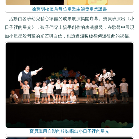
徐輝明校長為每位畢業生頒發畢業證書
活動由各班幼兒精心準備的成果展演揭開序幕。寶貝班演出《小
日子裡的星光》，孩子們穿上親手創作的表演服裝，在歌聲中展現
如小星星般閃耀的光芒與自信，也透過溫暖旋律傳遞彼此的祝福。
寶貝班用自製的服裝唱出小日子裡的星光