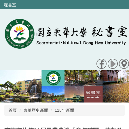
跳
秘書室
到
主
要
內
容
區
首頁
東華歷史新聞
115年新聞