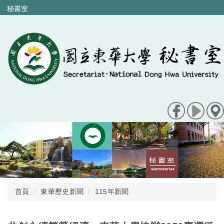
跳
秘書室
到
主
要
內
容
區
首頁
東華歷史新聞
115年新聞