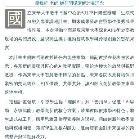
簡暐哲 老師 擔任開場講解計畫理念
國
立東華大學教學卓越中心於6月25日隆重辦理「生成式
AI融入專業課程計畫」期末成果發表會暨學生優秀成果
海報展。本次活動全面展現東華大學深化AI技術於高教
現場的具體成效，呈現師生攜手推動智慧教學與跨域創新的豐碩果
實。
本計畫由簡暐哲副教授於任內统整推動。簡副教授在發表會後表
示，各系所師長獨具匠心的AI教學實踐，帶給他極大的啟發與視野
激盪。作為東華大學智慧教學轉型的起點，未來各院系應持續保持
緊密的交流網絡，相互借鏡、共學共好，讓AI融入創新教學在東華
落地生根。
指標計畫領航：引導學生從「理解AI」到「善用AI」促進「AI驅
動、永續賦能」教學創新的核心方案，鼓勵教師依據學科特色，將
生成式AI工具、應用思維及倫理素養融入課程。藉由創新的教學實
驗與模組開發，落實學生扎根AI能力，進而培養面對未來世界的跨
域整合與問題解決力。