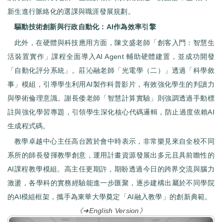
新生進行脈絡化的選課與職涯發展規劃。
驅動技術創新與行政自動化：AI作為效率引擎
此外，在硬體與科技應用方面，陳文盛老師「創客入門：智慧生
活裝置實作」課程全面導入AI Agent 輔助硬體建置，並成功開發
「自動化評分系統」。莊沁融老師「光電學（二）」透過「科學敘
事」模組，引導學生利用AI製作科普影片，有效強化學生的判讀力
與學術倫理意識。謝長倭老師「智慧計算實驗」則強調透過手動標
註與強化學習專題，引領學生深化核心代碼邏輯，防止過度依賴AI
生成程式碼。
教學卓越中心主任高台茜於會中時表示，非常樂見來自全校不同
系所的師長發揮教學創意，運用計畫資源發展出多元且具前瞻性的
AI課程教學模組。高主任更期許，期盼透過今日的跨界交流與腦力
激盪，各學科的實務經驗能進一步匯聚，逐步建構出屬於不同學院
的AI模組框架，攜手為東華大學奠定「AI融入教學」的創新典範。
《➜English Version》