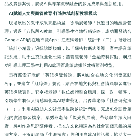
品及實務案例，展現AI與專業教學融合的多元成果與創新應用。
AI賦能人文與商管教育 打造跨域創新教學模式
現場展出的教學成果亮點紛呈：徐暘展老師「旅遊目的地經營管
理」透過「八階段AI教練」引導學生淬煉行銷策略，成功開發結合
Google API的在地導覽App；江志卿老師「統計學（二）」研發出
「統計小精靈」邏輯診斷模組，以「蘇格拉底式引導」產生語音筆
記系統，助學生克服量化恐懼；蕭義龍老師「金融資料探勘」則成
功引導非理工學生利用AI處理百萬筆數據並建構預測模型。
另有嚴愛群老師「英語導覽解說」將AI結合在地文化開發互動
App，並建立「紅綠燈」規範，結合在地文化與社會情緒學習進行
英語導覽實作。郭令權老師「數位媒體整合應用」採一對一輔導，
引領學生將個人情感轉化為AI動畫藝術。呂傑華老師「社會研究法
（一）」利用AI協助人文背景學生跨越統計門檻，完成包含語音筆
記的實證學習檔案。葉秀燕老師「觀光與展演」帶領學生深入田
野，將AI作為思辨陪伴者，把地方文化轉譯為具社會實踐意義的展
演方案。王沂釗老師「生涯探索」則利用自建AI對話器，協助大一