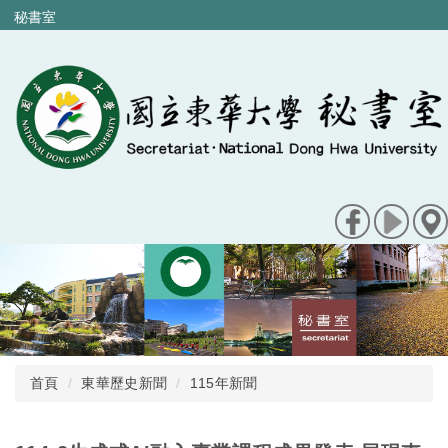
跳
秘書室
到
主
要
內
容
區
首頁
東華歷史新聞
115年新聞