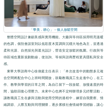
「學美．耕心」－個人放鬆空間
整體空間設計兼顧美感與實用機能。大廳與等待區採用明亮溫暖
的色調，個別會談室則以低彩度木質調與沉穩大地色為主，並透過
柔和光源、自然採光與遮光設計，營造安定放鬆的氛圍。行政與等
待區域也重新規劃動線，使洽詢、等候與諮商歷程更具隱私與安全
感。
東華大學諮商中心徐偉庭主任表示：「本次改造中的動態多元複
合空間將配合中心上班時間開放，鼓勵教職員工生走進中心，在工
作、教學與學習的日常之間，為自己留下一段放鬆、放慢速度的時
間，協助回復心理壓力。未來中心也將不定時辦理多元紓壓活動，
讓教職員工生在參與活動與使用空間的過程中，練習自我覺察、情
緒調節、人際互動與同理關懷，逐步累積社會情緒學習經驗，讓心