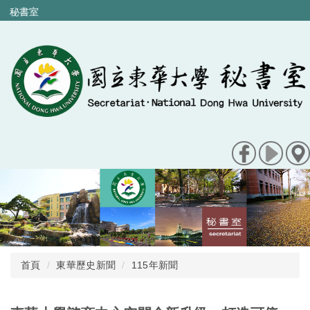
跳
秘書室
到
主
要
內
容
區
首頁
東華歷史新聞
115年新聞