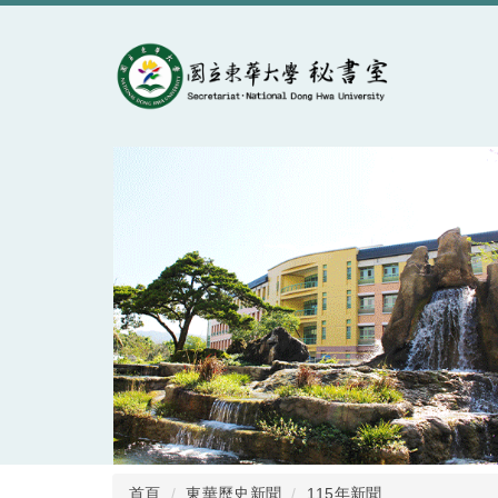
跳
到
主
要
內
容
區
首頁
東華歷史新聞
115年新聞