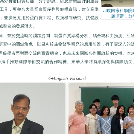
為分析蛋白質功能、分子辨識，以及新藥設計的重要
工具，可整合大量蛋白質序列與結構資訊，建立高準
印度國家科學院院士P
題演講，分
，並廣泛應用於蛋白質工程、疾病機制研究、抗體設
域整合的發展潛力。
，並於交流時間踴躍提問，就蛋白質結構分析、結合親和力預測、生物資
研究中的關鍵角色，以及AI於生物醫學研究的應用前景，有了更深入的
與世界級學者面對面交流的寶貴機會，也為未來國際合作開啟新的契機。
部大學攜手推動國際學術交流的合作精神。東華大學將持續深化與國際頂
《➜English Version》