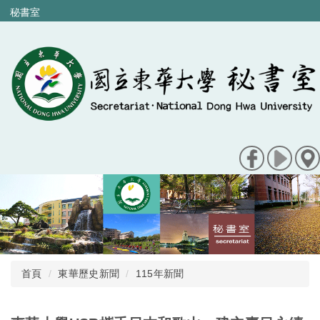
跳
秘書室
到
主
要
內
容
區
首頁
東華歷史新聞
115年新聞