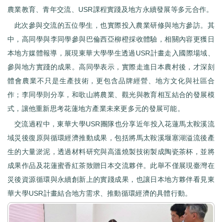
農業教育、青年交流、USR課程實踐及地方永續發展等多元合作。
此次參與交流的五位學生，也實際投入農業研修與地方參訪。其
中，高同學與李同學參與巴倫西亞柳橙採收體驗，相關內容更獲日
本地方媒體報導，展現東華大學學生透過USR計畫走入國際場域、
參與地方實踐的成果。高同學表示，實際走進日本農村後，才深刻
體會農業不只是生產技術，更包含品牌經營、地方文化與社區合
作；李同學則分享，和歌山將農業、觀光與教育相互結合的發展模
式，讓他重新思考花蓮地方產業未來更多元的發展可能。
交流過程中，東華大學USR團隊也分享近年投入花蓮馬太鞍溪流
域災後復原與循環經濟推動成果，包括將馬太鞍溪堰塞湖溢流後產
生的大量淤泥，透過材料研究與高溫燒製技術製成陶瓷茶杯，並將
成果作品及花蓮蜜香紅茶致贈日本交流夥伴。此舉不僅展現臺灣在
災後資源循環與永續創新上的實踐成果，也讓日本地方夥伴看見東
華大學USR計畫結合地方需求、推動循環經濟的具體行動。