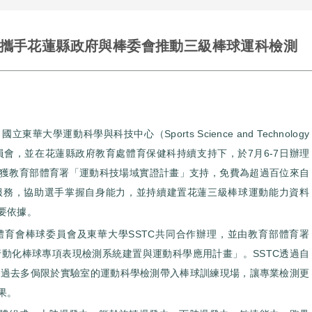
TC攜手花蓮縣政府與棒委會推動三級棒球運科檢測
學運動科學與科技中心（Sports Science and Technology
棒球委員會，並在花蓮縣政府教育處體育保健科持續支持下，於7月6-7日辦理
獲教育部體育署「運動科技場域實證計畫」支持，免費為超過百位來自
服務，協助選手掌握自身能力，並持續建置花蓮三級棒球運動能力資料
要依據。
育會棒球委員會及東華大學SSTC共同合作辦理，並由教育部體育署
e：行動化棒球專項表現檢測系統建置與運動科學應用計畫」。SSTC透過自
統，將過去多侷限於實驗室的運動科學檢測帶入棒球訓練現場，讓專業檢測更
果。