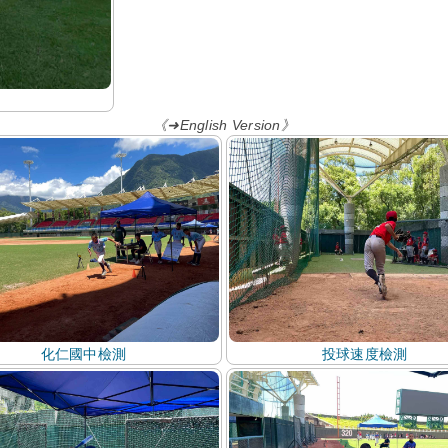
《➜English Version》
化仁國中檢測
投球速度檢測