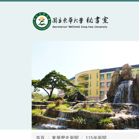
跳
到
主
要
內
容
區
首頁
東華歷史新聞
115年新聞