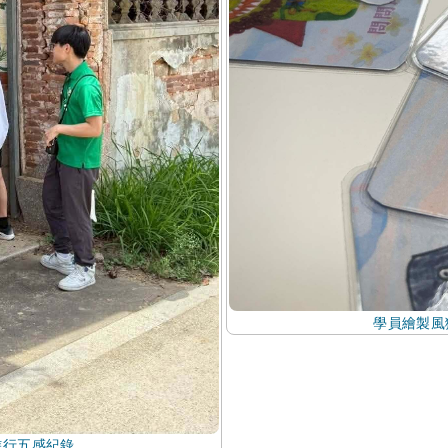
學員繪製風
進行五感紀錄