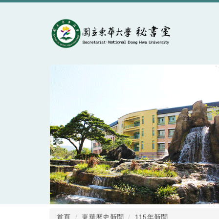
跳
到
主
要
內
容
區
首頁
東華歷史新聞
115年新聞