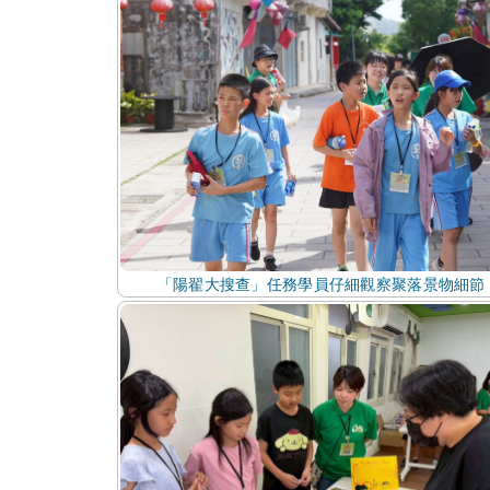
「陽翟大搜查」任務學員仔細觀察聚落景物細節