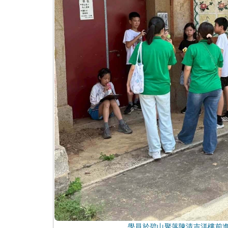
學員於碧山聚落陳清吉洋樓前