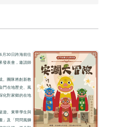
6月30日跨海前往
果發表會，邀請師
成。團隊將創新教
金門在地歷史、風
深化對家鄉的在地
桌遊。東華學生與
畫」及「問問風獅