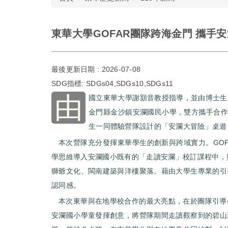
東華大學GOFAR團隊跨海金門 攜手
最後更新日期 :
2026-07-08
SDG指標:
SDGs04,SDGs10,SDGs11
由
國立東華大學謝顥音教授指導，並由博士生王
金門縣金沙鎮安瀾國民小學，雙方攜手合作
生一同體驗營隊設計的「安瀾大冒險」桌遊
本次營隊充分發揮東華學生的創新與跨域實力。GO
學思維導入安瀾國小既有的「走讀安瀾」校訂課程中，
獅爺文化、閩南建築與洋樓聚落。藉由大學生專業的引
認同感。
本次東華與在地學校合作的最大亮點，在於團隊引導
安瀾國小學童發揮創意，將營隊期間走讀觀察到的碧山