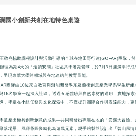
安瀾國小創新共創在地特色桌遊
敬堯協助課程設計與活動引導的全球在地田野行遠(GOFAR)團隊，於
辦理為期4天的「走讀安瀾」社區共學暑期營隊，於7月3日圓滿舉行成
，呈現東華大學跨領域與在地連結的教育量能。
FAR團隊由10位來自教育與潛能開發學系及藝術創意產業學系學生所組
與15名學童一起深入社區，透過五感體驗與自然素材的運用，實地探索
導，學童在小組任務與文化探索中，不僅提升團隊合作與表達能力，更
學童產出極具創新創意的成果—共同研發出專屬在地的「安瀾大冒險」
聚落場景、風獅爺圖像轉化為遊戲元素，親手繪製並設計出「碧山風情