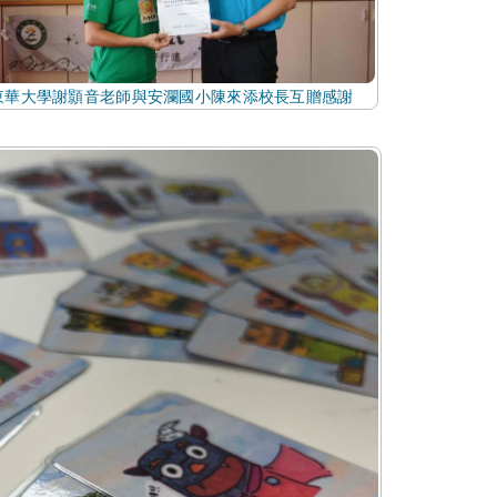
東華大學謝顥音老師與安瀾國小陳來添校長互贈感謝