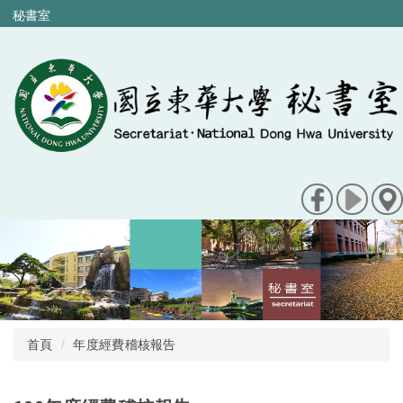
跳
秘書室
到
主
要
內
容
區
首頁
年度經費稽核報告