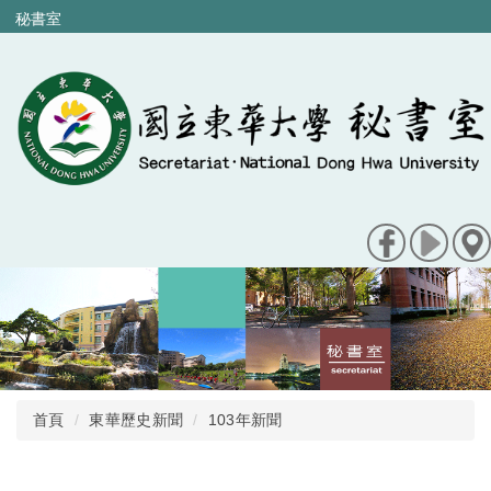
跳
秘書室
到
主
要
內
容
區
首頁
東華歷史新聞
103年新聞