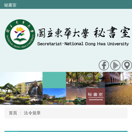
跳
秘書室
到
主
要
內
容
區
首頁
法令規章