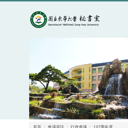
跳
到
主
要
內
容
區
首頁
會議資訊
行政會議
107學年度