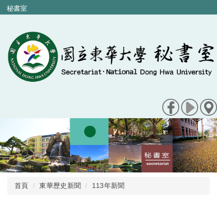
跳
秘書室
到
主
要
內
容
區
首頁
東華歷史新聞
113年新聞