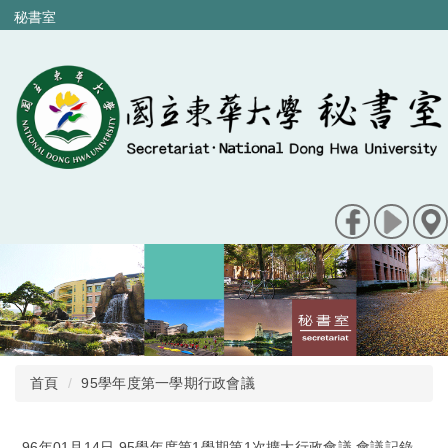
跳
秘書室
到
主
要
內
容
區
首頁
95學年度第一學期行政會議
96年01月14日 95學年度第1學期第1次擴大行政會議 會議記錄