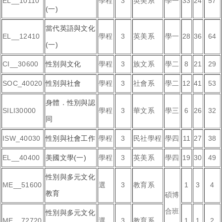
EL__10110
學程
3
英美系
學一
33
24
57
(一)
當代英語與文化
EL__12410
學程
3
英美系
學一
28
36
64
(一)
CI__30600
性別與文化
學程
3
族文系
學二
8
21
29
SOC_40020
性別與社會
學程
3
社會系
學二
12
41
53
身體．性別與認
SILI30000
學程
3
華文系
學三
6
26
32
同
ISW_40030
性別與社會工作
學程
3
民社學程
學四
11
27
38
EL__40400
美國文學(一)
學程
3
英美系
學四
19
30
49
性別與多元文化
ME__51600
選
3
教育系
1
3
4
教育
碩博
合班
性別與多元文化
ME__72720
選
3
教育系
1
1
2