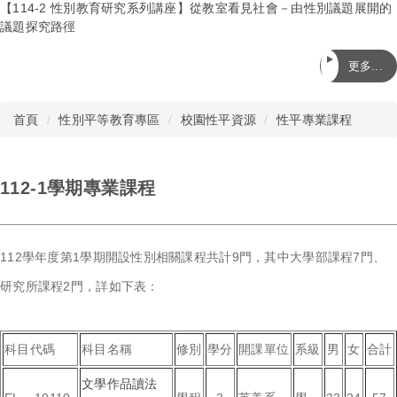
【114-2 性別教育研究系列講座】從教室看見社會－由性別議題展開的
校園性平資源
議題探究路徑
更多...
性平影音資源
友善安全校園空間
首頁
性別平等教育專區
校園性平資源
性平專業課程
性平好站導覽
112-1學期專業課程
性平教育情境測驗
112學年度第1學期開設性別相關課程共計9門，其中大學部課程7門、
研究所課程2門，詳如下表：
科目代碼
科目名稱
修別
學分
開課單位
系級
男
女
合計
文學作品讀法