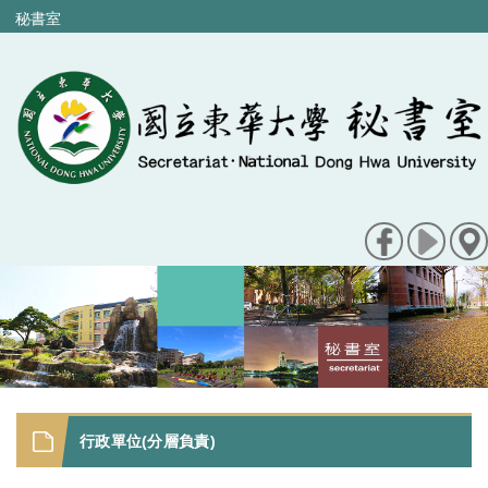
跳
秘書室
到
主
要
內
容
區
行政單位(分層負責)