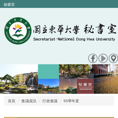
跳
秘書室
到
主
要
內
容
區
首頁
會議資訊
行政會議
95學年度